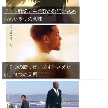
『ゲド戦記』主題歌の歌詞に込め
られた５つの意味
『７つの贈り物』必ず押さえた
い！９つの見所