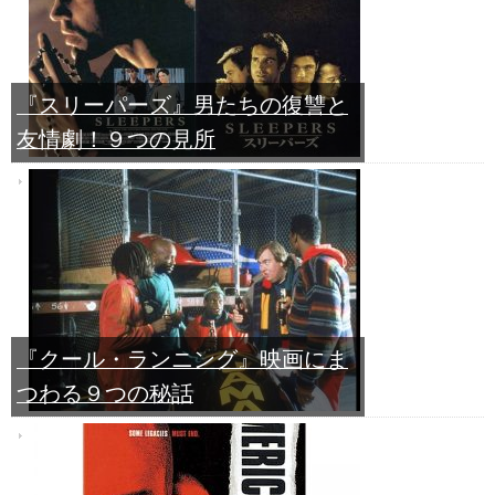
『スリーパーズ』男たちの復讐と
友情劇！９つの見所
『クール・ランニング』映画にま
つわる９つの秘話