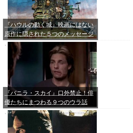
『ハウルの動く城』映画にはない
原作に隠された５つのメッセージ
『バニラ・スカイ』口外禁止！俳
優たちにまつわる９つのウラ話