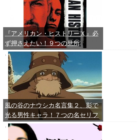
『アメリカン・ヒストリーＸ』必
ず押さえたい！９つの見所
風の谷のナウシカ名言集２、影で
光る男性キャラ！７つの名セリフ