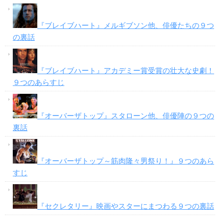
『ブレイブハート』メルギブソン他、俳優たちの９つ
の裏話
『ブレイブハート』アカデミー賞受賞の壮大な史劇！
９つのあらすじ
『オーバーザトップ』スタローン他、俳優陣の９つの
裏話
『オーバーザトップ～筋肉隆々男祭り！』９つのあら
すじ
『セクレタリー』映画やスターにまつわる９つの裏話