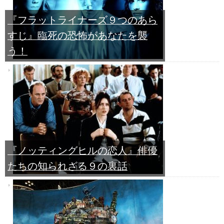
『フラットライナーズ９つのあら
すじ』臨死の恐怖があなたを襲
う！
『ノッティングヒルの恋人』俳優
たちの知られざる９の裏話