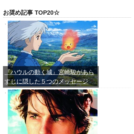
お奨め記事 TOP20☆
『ハウルの動く城』宮崎駿があら
すじに隠した５つのメッセージ