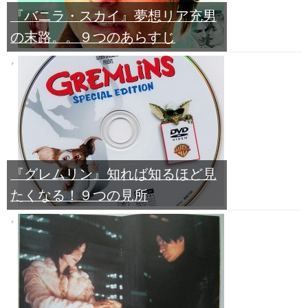
『バニラ・スカイ』夢想リア充男
の末路。。９つのあらすじ
『グレムリン』知れば知るほど見
たくなる！９つの見所