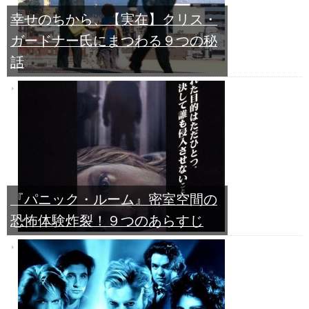
幸せのちから、【実在】クリス・
ガードナー氏にまつわる９つの秘
話
『パニック・ルーム』密室空間の
恐怖体験炸裂！９つのあらすじ