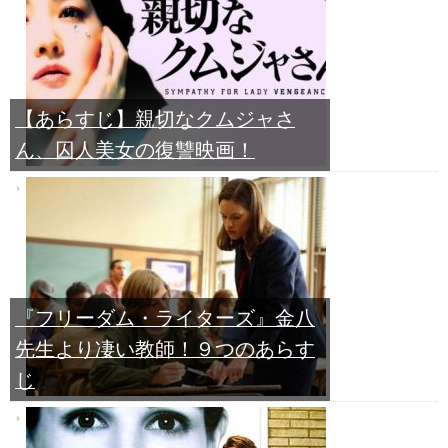
【あらすじ】親切なクムジャさ
ん、囚人美女の復讐映画！
『フリーダム・ライターズ』金八
先生より凄い教師！９つのあらす
じ