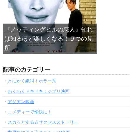
『ノッティングヒルの恋人』知れ
ば知るほど楽しくなる！９つの見
所
記事のカテゴリー
とにかく絶叫！ホラー系
わくわくドキドキ！ジブリ映画
アジアン映画
コメディーで愉快に！
スカッとする☆サクセスストーリー