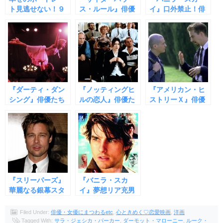
ト見逃せない！９
ス・ルール』俳優
イ』口外禁止！俳
つのあらすじ
たちの知られざる
優たちにまつわる
９つの裏話
９つのウラ話
『ダーティ・ダン
『ノッティングヒ
『アメリカン・ヒ
シング』俳優たち
ルの恋人』俳優た
ストリーＸ』俳優
の知られざる９つ
ちの知られざる９
たちの知られざる
の裏話
の裏話
９つの裏話
『スリーパーズ』
『バニラ・スカ
華麗なる銀幕スタ
イ』夢想リア充男
ーたちに関わる９
の末路。。９つの
つの裏話
あらすじ
Filed Under:
俳優・女優にまつわるetc
,
心ときめく♡恋愛映画
,
洋画
Tagged With:
サラ・ジェシカ・パーカー
,
ダーモット・マローニー
,
ルーク・