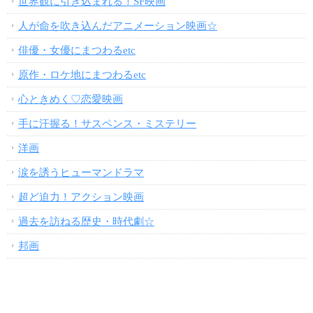
世界観に引き込まれる！SF映画
人が命を吹き込んだアニメーション映画☆
俳優・女優にまつわるetc
原作・ロケ地にまつわるetc
心ときめく♡恋愛映画
手に汗握る！サスペンス・ミステリー
洋画
涙を誘うヒューマンドラマ
超ど迫力！アクション映画
過去を訪ねる歴史・時代劇☆
邦画