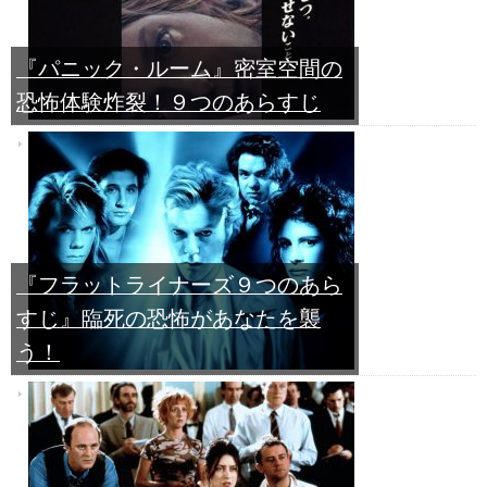
『パニック・ルーム』密室空間の
恐怖体験炸裂！９つのあらすじ
『フラットライナーズ９つのあら
すじ』臨死の恐怖があなたを襲
う！