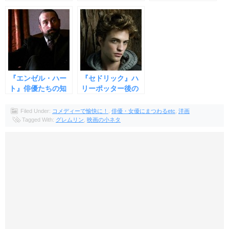
つわる９つの裏話
たちの知られざる
しくなる！９つの
９つの裏話
見所
『エンゼル・ハー
『セドリック』ハ
ト』俳優たちの知
リーポッター後の
られざる９つの裏
ロバート・パティ
話
ンソン
Filed Under:
コメディーで愉快に！
,
俳優・女優にまつわるetc
,
洋画
Tagged With:
グレムリン
,
映画の小ネタ