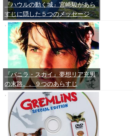
『ハウルの動く城』宮崎駿があら
すじに隠した５つのメッセージ
『バニラ・スカイ』夢想リア充男
の末路。。９つのあらすじ