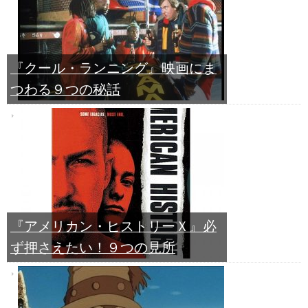
『クール・ランニング』映画にま
つわる９つの秘話
『アメリカン・ヒストリーＸ』必
ず押さえたい！９つの見所