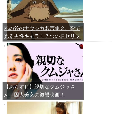
風の谷のナウシカ名言集２、影で
光る男性キャラ！７つの名セリフ
【あらすじ】親切なクムジャさ
ん、囚人美女の復讐映画！