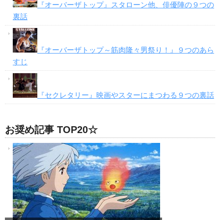
『オーバーザトップ』スタローン他、俳優陣の９つの
裏話
『オーバーザトップ～筋肉隆々男祭り！』９つのあら
すじ
『セクレタリー』映画やスターにまつわる９つの裏話
お奨め記事 TOP20☆