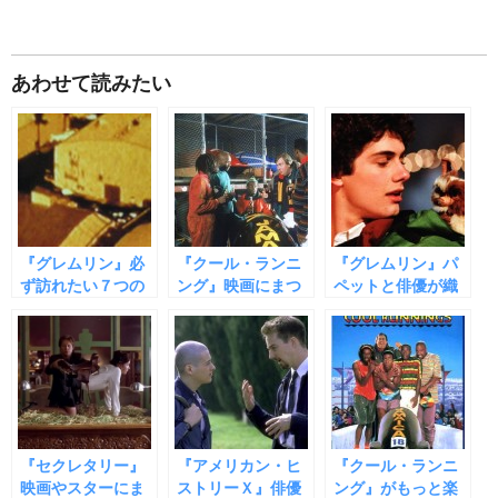
あわせて読みたい
『グレムリン』必
『クール・ランニ
『グレムリン』パ
ず訪れたい７つの
ング』映画にまつ
ペットと俳優が織
ロケ地
わる９つの秘話
りなす９つのウラ
話
『セクレタリー』
『アメリカン・ヒ
『クール・ランニ
映画やスターにま
ストリーＸ』俳優
ング』がもっと楽