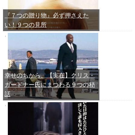
『７つの贈り物』必ず押さえた
い！９つの見所
幸せのちから、【実在】クリス・
ガードナー氏にまつわる９つの秘
話