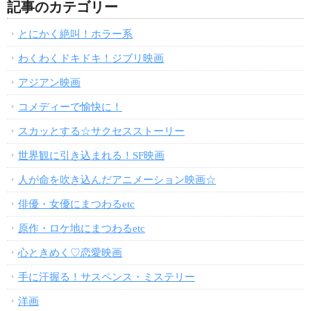
記事のカテゴリー
とにかく絶叫！ホラー系
わくわくドキドキ！ジブリ映画
アジアン映画
コメディーで愉快に！
スカッとする☆サクセスストーリー
世界観に引き込まれる！SF映画
人が命を吹き込んだアニメーション映画☆
俳優・女優にまつわるetc
原作・ロケ地にまつわるetc
心ときめく♡恋愛映画
手に汗握る！サスペンス・ミステリー
洋画