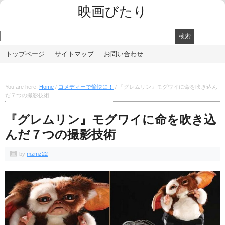
映画びたり
トップページ
サイトマップ
お問い合わせ
You are here:
Home
/
コメディーで愉快に！
/
『グレムリン』モグワイに命を吹き込ん
だ７つの撮影技術
『グレムリン』モグワイに命を吹き込
んだ７つの撮影技術
by
mzmz22