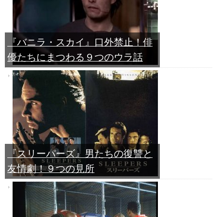
『バニラ・スカイ』口外禁止！俳
優たちにまつわる９つのウラ話
『スリーパーズ』男たちの復讐と
友情劇！９つの見所