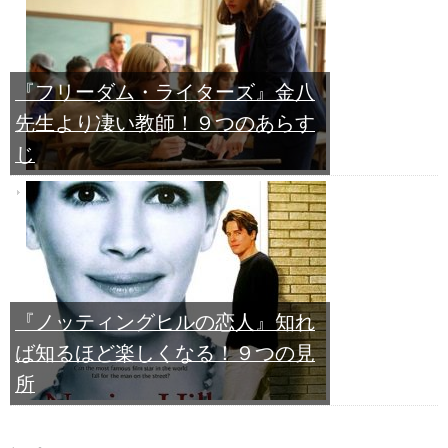
『フリーダム・ライターズ』金八
先生より凄い教師！９つのあらす
じ
『ノッティングヒルの恋人』知れ
ば知るほど楽しくなる！９つの見
所