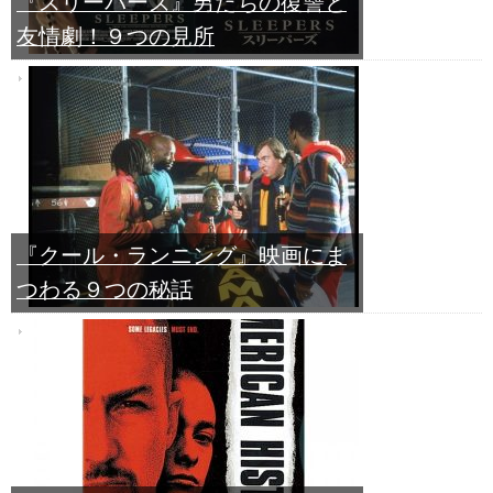
『スリーパーズ』男たちの復讐と
友情劇！９つの見所
『クール・ランニング』映画にま
つわる９つの秘話