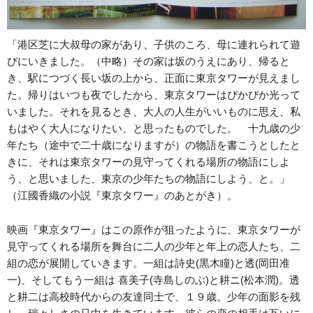
「港区芝に大叔母の家があり、子供のころ、母に連れられて遊
びにいきました。（中略）その家は坂のうえにあり、帰ると
き、駅につづく長い坂の上から、正面に東京タワーが見えまし
た。帰りはいつも夜でしたから、東京タワーはぴかぴか光って
いました。それを見るとき、大人の人生がいいものに思え、私
もはやく大人になりたい、と思ったものでした。 十九歳の少
年たち（途中で二十歳になりますが）の物語を書こうとしたと
きに、それは東京タワーの見守ってくれる場所の物語にしよ
う、と思いました、東京の少年たちの物語にしよう、と。」
（江國香織の小説『東京タワー』のあとがき）。
映画『東京タワー』はこの原作が狙ったように、東京タワーが
見守ってくれる場所を舞台に二人の少年と年上の恋人たち、二
組の恋が展開していきます。一組は詩史(黒木瞳)と透(岡田准
一)、そしてもう一組は 喜美子(寺島しのぶ)と耕ニ(松本潤)。透
と耕二は高校時代からの友達同士で、１９歳。少年の面影を残