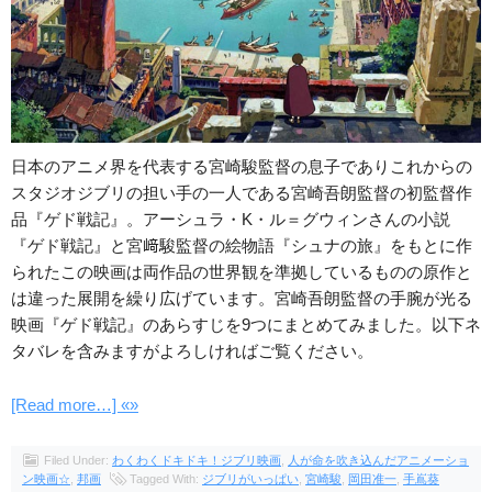
日本のアニメ界を代表する宮崎駿監督の息子でありこれからの
スタジオジブリの担い手の一人である宮崎吾朗監督の初監督作
品『ゲド戦記』。アーシュラ・K・ル＝グウィンさんの小説
『ゲド戦記』と宮﨑駿監督の絵物語『シュナの旅』をもとに作
られたこの映画は両作品の世界観を準拠しているものの原作と
は違った展開を繰り広げています。宮崎吾朗監督の手腕が光る
映画『ゲド戦記』のあらすじを9つにまとめてみました。以下ネ
タバレを含みますがよろしければご覧ください。
[Read more…] «»
Filed Under:
わくわくドキドキ！ジブリ映画
,
人が命を吹き込んだアニメーショ
ン映画☆
,
邦画
Tagged With:
ジブリがいっぱい
,
宮崎駿
,
岡田准一
,
手嶌葵