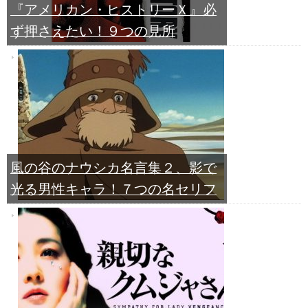
『アメリカン・ヒストリーＸ』必
ず押さえたい！９つの見所
風の谷のナウシカ名言集２、影で
光る男性キャラ！７つの名セリフ