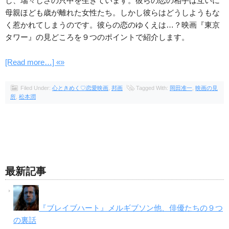
し、瑞々しさの只中を生きています。彼らの恋の相手は互いに
母親ほども歳が離れた女性たち。しかし彼らはどうしようもな
く惹かれてしまうのです。彼らの恋のゆくえは…？映画『東京
タワー』の見どころを９つのポイントで紹介します。
[Read more…] «»
Filed Under:
心ときめく♡恋愛映画
,
邦画
Tagged With:
岡田准一
,
映画の見
所
,
松本潤
最新記事
『ブレイブハート』メルギブソン他、俳優たちの９つ
の裏話