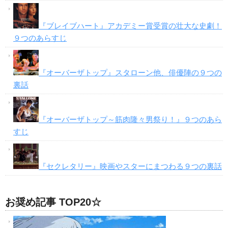
『ブレイブハート』アカデミー賞受賞の壮大な史劇！
９つのあらすじ
『オーバーザトップ』スタローン他、俳優陣の９つの
裏話
『オーバーザトップ～筋肉隆々男祭り！』９つのあら
すじ
『セクレタリー』映画やスターにまつわる９つの裏話
お奨め記事 TOP20☆