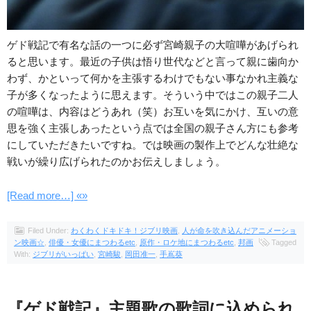
ゲド戦記で有名な話の一つに必ず宮崎親子の大喧嘩があげられ
ると思います。最近の子供は悟り世代などと言って親に歯向か
わず、かといって何かを主張するわけでもない事なかれ主義な
子が多くなったように思えます。そういう中ではこの親子二人
の喧嘩は、内容はどうあれ（笑）お互いを気にかけ、互いの意
思を強く主張しあったという点では全国の親子さん方にも参考
にしていただきたいですね。では映画の製作上でどんな壮絶な
戦いが繰り広げられたのかお伝えしましょう。
[Read more…] «»
Filed Under:
わくわくドキドキ！ジブリ映画
,
人が命を吹き込んだアニメーショ
ン映画☆
,
俳優・女優にまつわるetc
,
原作・ロケ地にまつわるetc
,
邦画
Tagged
With:
ジブリがいっぱい
,
宮崎駿
,
岡田准一
,
手嶌葵
『ゲド戦記』主題歌の歌詞に込められ