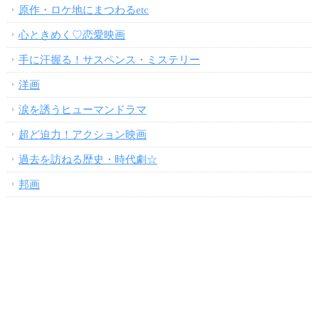
原作・ロケ地にまつわるetc
心ときめく♡恋愛映画
手に汗握る！サスペンス・ミステリー
洋画
涙を誘うヒューマンドラマ
超ど迫力！アクション映画
過去を訪ねる歴史・時代劇☆
邦画