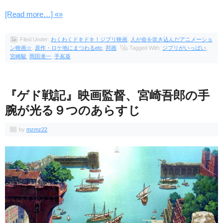
[Read more…] «»
Filed Under:
わくわくドキドキ！ジブリ映画
,
人が命を吹き込んだアニメーショ
ン映画☆
,
原作・ロケ地にまつわるetc
,
邦画
Tagged With:
ジブリがいっぱい
,
宮崎駿
,
岡田准一
,
手嶌葵
『ゲド戦記』映画監督、宮崎吾郎の手
腕が光る９つのあらすじ
by
mzmz22