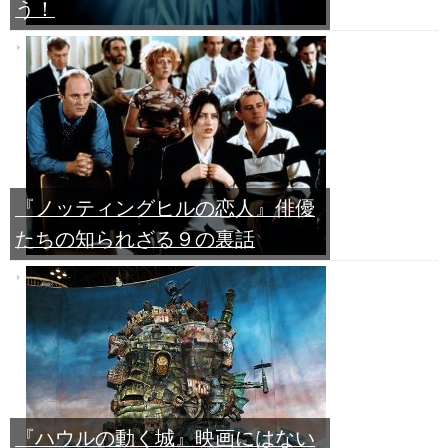
う！
『ノッティングヒルの恋人』俳優
たちの知られざる９の裏話
『ハウルの動く城』映画にはない