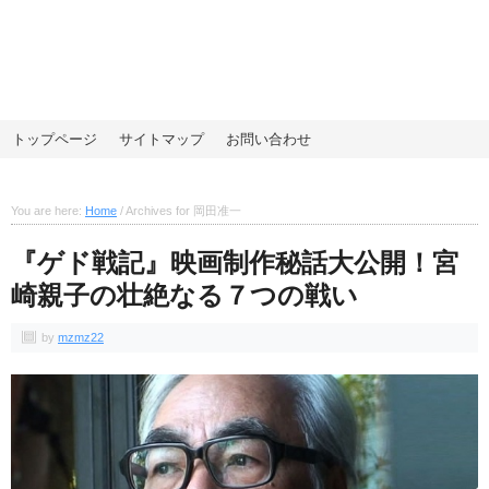
トップページ
サイトマップ
お問い合わせ
You are here:
Home
/
Archives for 岡田准一
『ゲド戦記』映画制作秘話大公開！宮
崎親子の壮絶なる７つの戦い
by
mzmz22