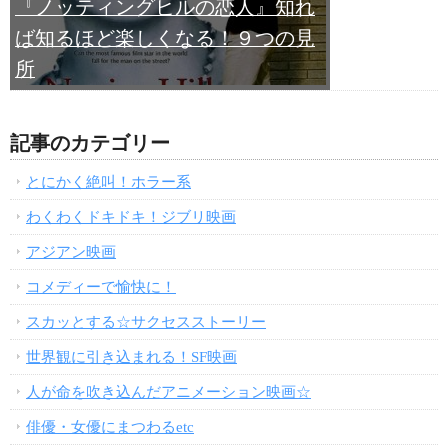
『ノッティングヒルの恋人』知れ
ば知るほど楽しくなる！９つの見
所
記事のカテゴリー
とにかく絶叫！ホラー系
わくわくドキドキ！ジブリ映画
アジアン映画
コメディーで愉快に！
スカッとする☆サクセスストーリー
世界観に引き込まれる！SF映画
人が命を吹き込んだアニメーション映画☆
俳優・女優にまつわるetc