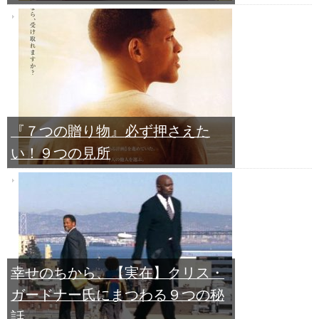
『７つの贈り物』必ず押さえた
い！９つの見所
幸せのちから、【実在】クリス・
ガードナー氏にまつわる９つの秘
話