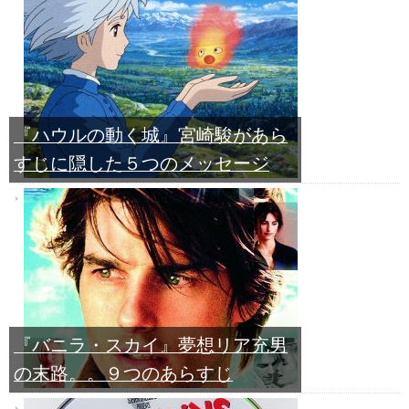
『ハウルの動く城』宮崎駿があら
すじに隠した５つのメッセージ
『バニラ・スカイ』夢想リア充男
の末路。。９つのあらすじ