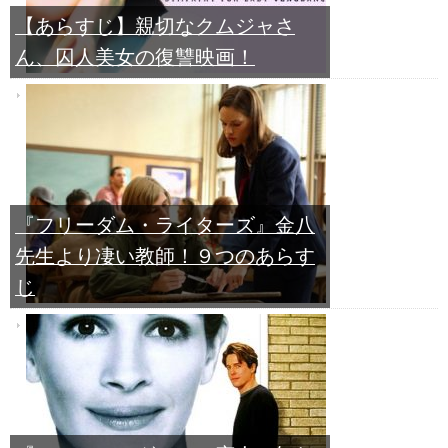
【あらすじ】親切なクムジャさ
ん、囚人美女の復讐映画！
『フリーダム・ライターズ』金八
先生より凄い教師！９つのあらす
じ