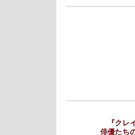
『クレ
俳優たち