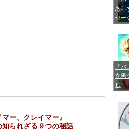
あら
セー
『バ
充男
じ
イマー、クレイマー』
の知られざる９つの秘話