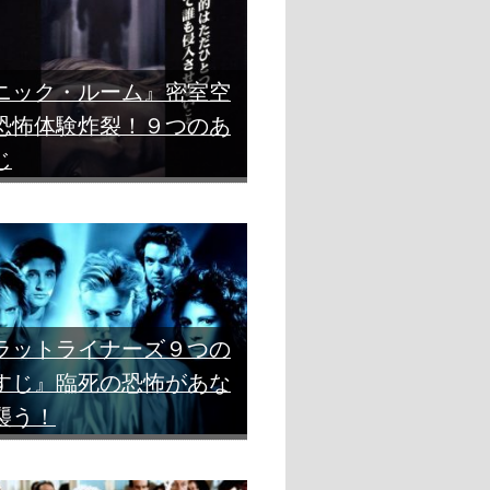
ニック・ルーム』密室空
恐怖体験炸裂！９つのあ
じ
ラットライナーズ９つの
すじ』臨死の恐怖があな
襲う！