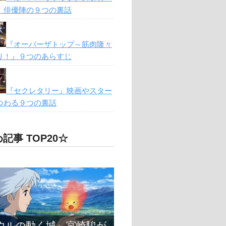
、俳優陣の９つの裏話
『オーバーザトップ～筋肉隆々
り！』９つのあらすじ
『セクレタリー』映画やスター
つわる９つの裏話
記事 TOP20☆
ウルの動く城』宮崎駿が