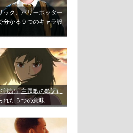
リック、ハリーポッター
で分かる９つのキャラ設
ド戦記』主題歌の歌詞に
られた５つの意味