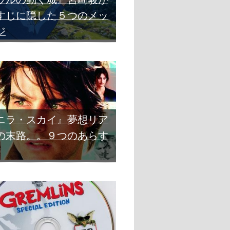
すじに隠した５つのメッ
ジ
ニラ・スカイ』夢想リア
の末路。。９つのあらす