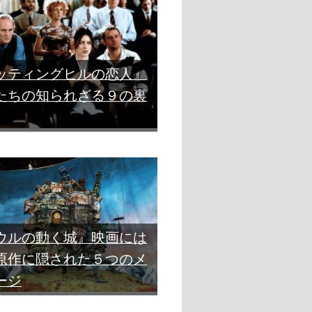
ッティングヒルの恋人』
たちの知られざる９の裏
ウルの動く城』映画には
原作に隠された５つのメ
ージ