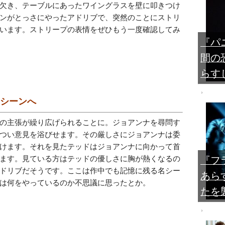
欠き、テーブルにあったワイングラスを壁に叩きつけ
ンがとっさにやったアドリブで、突然のことにストリ
います。ストリープの表情をぜひもう一度確認してみ
『パ
間の
らす
なシーンへ
の主張が繰り広げられることに。ジョアンナを尋問す
つい意見を浴びせます。その厳しさにジョアンナは委
けます。それを見たテッドはジョアンナに向かって首
ます。見ている方はテッドの優しさに胸が熱くなるの
『フ
ドリブだそうです。ここは作中でも記憶に残る名シー
あら
は何をやっているのか不思議に思ったとか。
たを