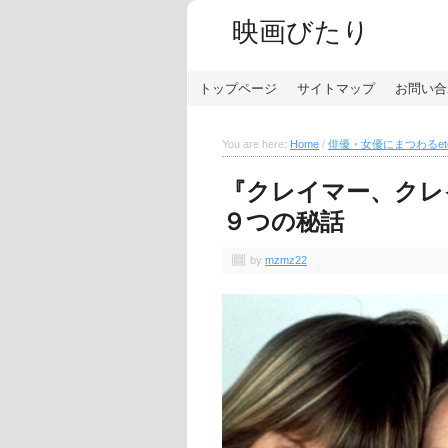
映画びたり
トップページ
サイトマップ
お問い合
You are here:
Home
/
俳優・女優にまつわるet
『クレイマー、クレ
９つの秘話
by
mzmz22