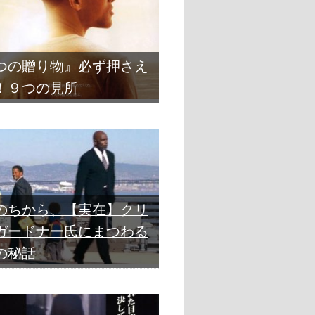
つの贈り物』必ず押さえ
！９つの見所
のちから、【実在】クリ
ガードナー氏にまつわる
の秘話