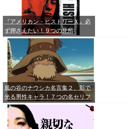
『アメリカン・ヒストリーＸ』必
ず押さえたい！９つの見所
風の谷のナウシカ名言集２、影で
光る男性キャラ！７つの名セリフ