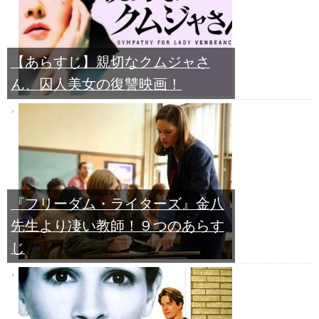
【あらすじ】親切なクムジャさ
ん、囚人美女の復讐映画！
『フリーダム・ライターズ』金八
先生より凄い教師！９つのあらす
じ