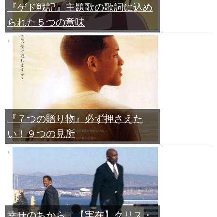
『ゲド戦記』主題歌の歌詞に込め
られた５つの意味
『７つの贈り物』必ず押さえた
い！９つの見所
幸せのちから、【実在】クリス・