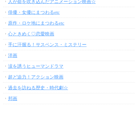
人が命を吹き込んだアニメーション映画☆
俳優・女優にまつわるetc
原作・ロケ地にまつわるetc
心ときめく♡恋愛映画
手に汗握る！サスペンス・ミステリー
洋画
涙を誘うヒューマンドラマ
超ど迫力！アクション映画
過去を訪ねる歴史・時代劇☆
邦画