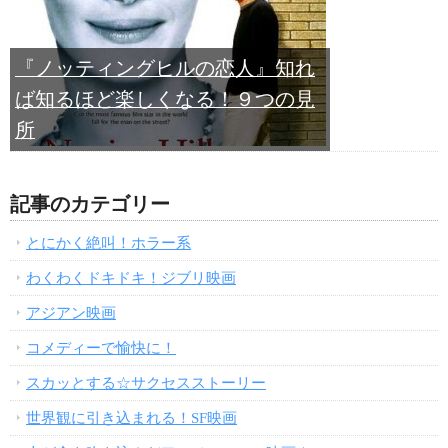
『ノッティングヒルの恋人』知れ
ば知るほど楽しくなる！９つの見
所
記事のカテゴリー
とにかく絶叫！ホラー系
わくわくドキドキ！ジブリ映画
アジアン映画
コメディーで愉快に！
スカッとする☆サクセスストーリー
世界観に引き込まれる！SF映画