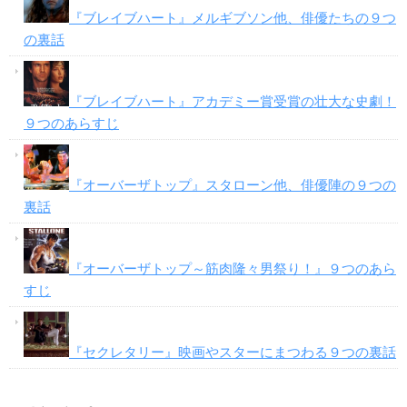
『ブレイブハート』メルギブソン他、俳優たちの９つ
の裏話
『ブレイブハート』アカデミー賞受賞の壮大な史劇！
９つのあらすじ
『オーバーザトップ』スタローン他、俳優陣の９つの
裏話
『オーバーザトップ～筋肉隆々男祭り！』９つのあら
すじ
『セクレタリー』映画やスターにまつわる９つの裏話