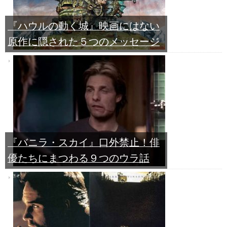
『ハウルの動く城』映画にはない
原作に隠された５つのメッセージ
『バニラ・スカイ』口外禁止！俳
優たちにまつわる９つのウラ話