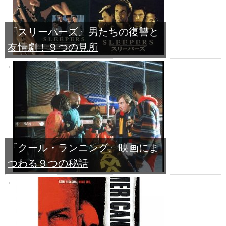
『スリーパーズ』男たちの復讐と
友情劇！９つの見所
『クール・ランニング』映画にま
つわる９つの秘話