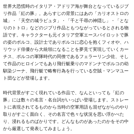
世界大恐慌時のイタリア・アドリア海が舞台となっているジブ
リ作品「紅の豚」。あらすじの背景にはあの「カリオストロの
城」・「天空の城ラピュタ」・「千と千尋の神隠し」・「とな
りのトトロ」などのジブリ作品ともつながっているとされる物
語です。キャラクターも元イタリア空軍エースパイロットで豚
の姿のポルコ、設計士でありポルコに恋心を抱くフィオや、ハ
リウッド俳優から大統領になることを夢見て実現していくカー
チス、ポルコの軍隊時代の同僚であるフェラーリン少佐、そし
て作品のヒロインでもあり飛行艇乗りのマドンナでポルコの幼
馴染ジーナ、飛行艇で略奪行為を行っている空賊・マンマユー
ト団などが登場します。
時代背景がすごく現れている作品で、なんといっても「紅の
豚」には数々の名言・名台詞がいっぱい登場します。ストレー
トに表現されてるものから当時の空軍用語も混ぜながらのやり
取りがすごく面白く、その名言で色々な状況を思い浮かべた
り、浸れるものばかりです。どんなものがあったのかをその中
から厳選して発表してみましょう。