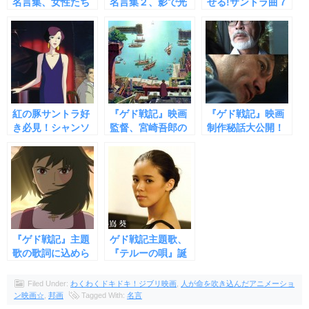
名言集、女性たち
名言集２、影で光
せる!サントラ曲７
が乱世に遺した７
る男性キャラ！７
選
つの言葉
つの名セリフ
紅の豚サントラ好
『ゲド戦記』映画
『ゲド戦記』映画
き必見！シャンソ
監督、宮崎吾郎の
制作秘話大公開！
ンに酔いしれる７
手腕が光る９つの
宮崎親子の壮絶な
つの名曲
あらすじ
る７つの戦い
『ゲド戦記』主題
ゲド戦記主題歌、
歌の歌詞に込めら
『テルーの唄』誕
れた５つの意味
生にまつわる７つ
の秘話
Filed Under:
わくわくドキドキ！ジブリ映画
,
人が命を吹き込んだアニメーショ
ン映画☆
,
邦画
Tagged With:
名言