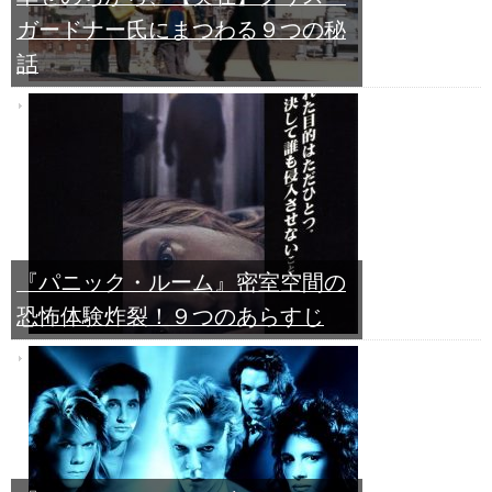
ガードナー氏にまつわる９つの秘
話
『パニック・ルーム』密室空間の
恐怖体験炸裂！９つのあらすじ