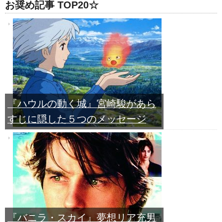
お奨め記事 TOP20☆
『ハウルの動く城』宮崎駿があら
すじに隠した５つのメッセージ
『バニラ・スカイ』夢想リア充男