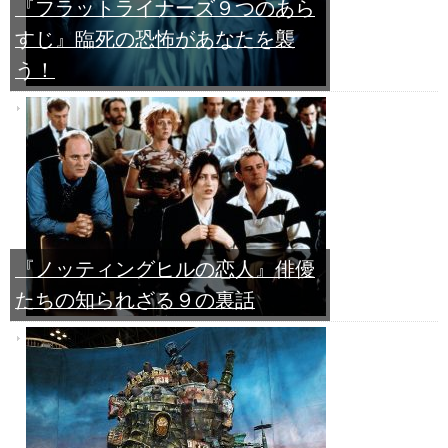
『フラットライナーズ９つのあら
すじ』臨死の恐怖があなたを襲
う！
『ノッティングヒルの恋人』俳優
たちの知られざる９の裏話