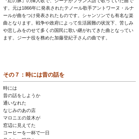
『紅の豚』の挿入歌で、ジーナがフランス語で歌っていた曲で
す。元は1866年に発表されたテノール歌手アントワーヌ・ルナ
ールが曲をつけ発表されたものです。シャンソンでも有名な楽
曲となります。戦争や政府によって生活困難の状況下、苦しみ
や悲しみをのせて多くの国民に歌い継がれてきた曲となってい
ます。ジーナ役を務めた加藤登紀子さんの曲です。
その７：時には昔の話を
時には
昔の話をしようか
通いなれた
なじみのあの店
マロニエの並木が
窓辺に見えてた
コーヒーを一杯で一日