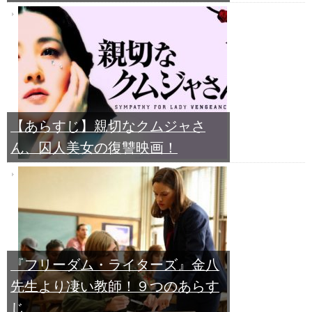
【あらすじ】親切なクムジャさ
ん、囚人美女の復讐映画！
『フリーダム・ライターズ』金八
先生より凄い教師！９つのあらす
じ