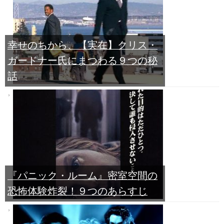
幸せのちから、【実在】クリス・
ガードナー氏にまつわる９つの秘
話
『パニック・ルーム』密室空間の
恐怖体験炸裂！９つのあらすじ