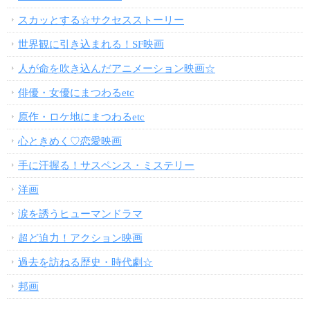
スカッとする☆サクセスストーリー
世界観に引き込まれる！SF映画
人が命を吹き込んだアニメーション映画☆
俳優・女優にまつわるetc
原作・ロケ地にまつわるetc
心ときめく♡恋愛映画
手に汗握る！サスペンス・ミステリー
洋画
涙を誘うヒューマンドラマ
超ど迫力！アクション映画
過去を訪ねる歴史・時代劇☆
邦画