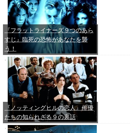
『フラットライナーズ９つのあら
すじ』臨死の恐怖があなたを襲
う！
『ノッティングヒルの恋人』俳優
たちの知られざる９の裏話