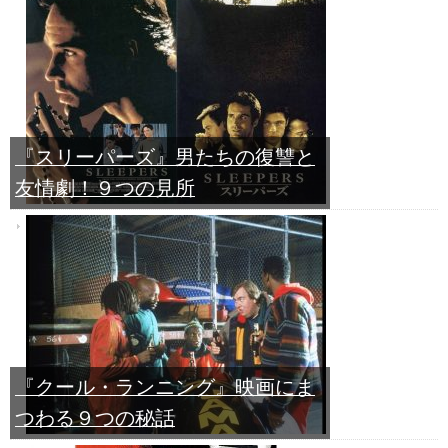
『スリーパーズ』男たちの復讐と
友情劇！９つの見所
『クール・ランニング』映画にま
つわる９つの秘話