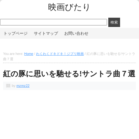
映画びたり
トップページ
サイトマップ
お問い合わせ
You are here:
Home
/
わくわくドキドキ！ジブリ映画
/
紅の豚に思いを馳せる!サントラ
曲７選
紅の豚に思いを馳せる!サントラ曲７選
by
mzmz22