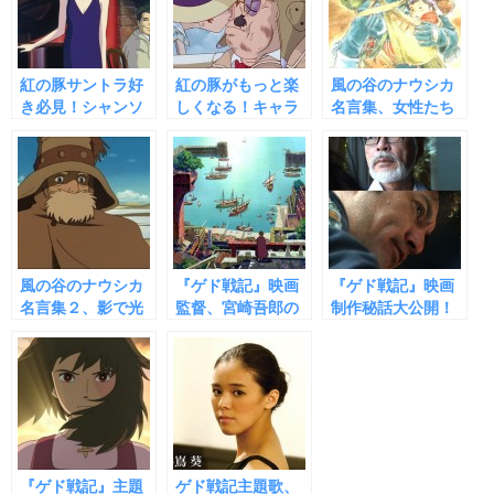
紅の豚サントラ好
紅の豚がもっと楽
風の谷のナウシカ
き必見！シャンソ
しくなる！キャラ
名言集、女性たち
ンに酔いしれる７
が語る、紅の豚の
が乱世に遺した７
つの名曲
名言集①
つの言葉
風の谷のナウシカ
『ゲド戦記』映画
『ゲド戦記』映画
名言集２、影で光
監督、宮崎吾郎の
制作秘話大公開！
る男性キャラ！７
手腕が光る９つの
宮崎親子の壮絶な
つの名セリフ
あらすじ
る７つの戦い
『ゲド戦記』主題
ゲド戦記主題歌、