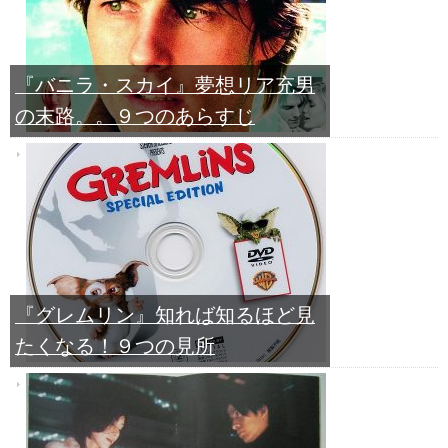
『バニラ・スカイ』夢想リア充男
の末路。。９つのあらすじ
『グレムリン』知れば知るほど見
たくなる！９つの見所