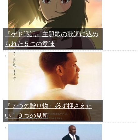
『ゲド戦記』主題歌の歌詞に込め
られた５つの意味
『７つの贈り物』必ず押さえた
い！９つの見所