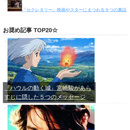
『セクレタリー』映画やスターにまつわる９つの裏話
お奨め記事 TOP20☆
『ハウルの動く城』宮崎駿があら
すじに隠した５つのメッセージ