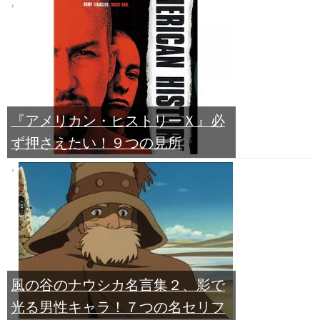
『アメリカン・ヒストリーＸ』必
ず押さえたい！９つの見所
風の谷のナウシカ名言集２、影で
光る男性キャラ！７つの名セリフ