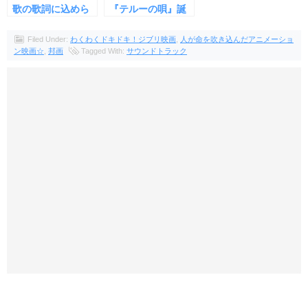
歌の歌詞に込めら
『テルーの唄』誕
れた５つの意味
生にまつわる７つ
の秘話
Filed Under:
わくわくドキドキ！ジブリ映画
,
人が命を吹き込んだアニメーショ
ン映画☆
,
邦画
Tagged With:
サウンドトラック